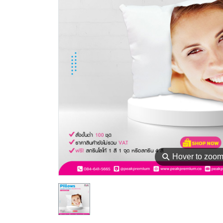
⚲
Hover to zoo