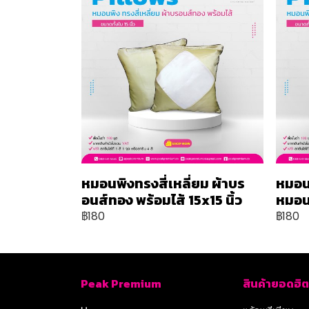
หมอนพิงทรงสี่เหลี่ยม ผ้าบร
หมอน
อนส์ทอง พร้อมไส้ 15x15 นิ้ว
หมอน 
฿180
฿180
Peak Premium
สินค้ายอดฮิต