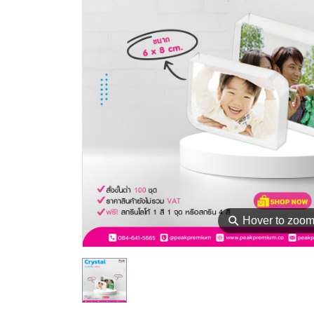
⚲
Hover to zoo