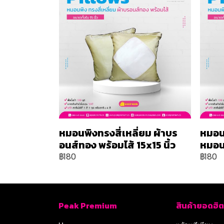
หมอนพิงทรงสี่เหลี่ยม ผ้าบร
หมอน
อนส์ทอง พร้อมไส้ 15x15 นิ้ว
หมอน 
฿180
฿180
Peak Premium
สินค้ายอดฮิต