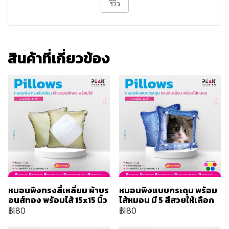
รีวิว
สินค้าที่เกี่ยวข้อง
หมอนพิงทรงสี่เหลี่ยม ผ้าบร
หมอนพิงแบบกระดุม พร้อม
อนส์ทอง พร้อมไส้ 15x15 นิ้ว
ไส้หมอน มี 5 สีสวยให้เลือก
฿180
฿180