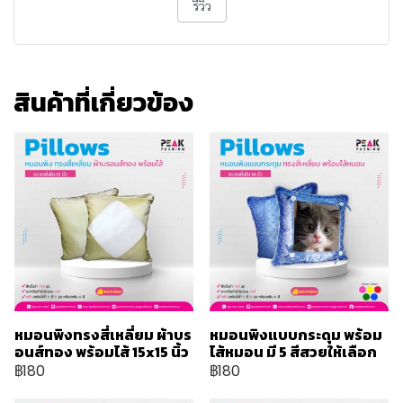
รีวิว
สินค้าที่เกี่ยวข้อง
หมอนพิงทรงสี่เหลี่ยม ผ้าบร
หมอนพิงแบบกระดุม พร้อม
อนส์ทอง พร้อมไส้ 15x15 นิ้ว
ไส้หมอน มี 5 สีสวยให้เลือก
฿180
฿180