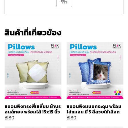
รีวิว
สินค้าที่เกี่ยวข้อง
หมอนพิงทรงสี่เหลี่ยม ผ้าบร
หมอนพิงแบบกระดุม พร้อม
อนส์ทอง พร้อมไส้ 15x15 นิ้ว
ไส้หมอน มี 5 สีสวยให้เลือก
฿180
฿180