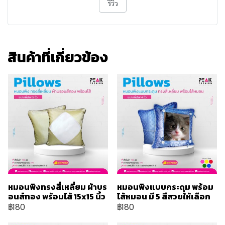
รีวิว
สินค้าที่เกี่ยวข้อง
หมอนพิงทรงสี่เหลี่ยม ผ้าบร
หมอนพิงแบบกระดุม พร้อม
อนส์ทอง พร้อมไส้ 15x15 นิ้ว
ไส้หมอน มี 5 สีสวยให้เลือก
฿180
฿180