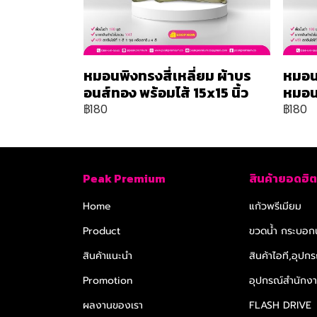
หมอนพิงทรงสี่เหลี่ยม ผ้าบร
หมอน
อนส์ทอง พร้อมไส้ 15x15 นิ้ว
หมอน 
฿180
฿180
Peak Premium
สินค้ายอดฮิต
Home
แก้วพรีเมียม
Product
ขวดน้ำ กระบอกน
สินค้าแนะนำ
สินค้าไอที,อุปกร
Promotion
อุปกรณ์สำนักงาน
ผลงานของเรา
FLASH DRIVE