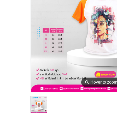
⚲
Hover to zoo