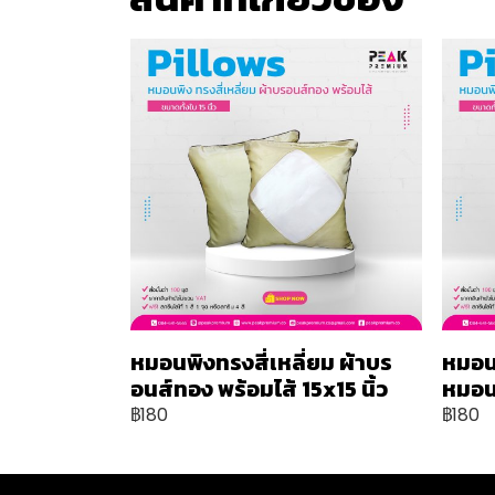
หมอนพิงทรงสี่เหลี่ยม ผ้าบร
หมอน
อนส์ทอง พร้อมไส้ 15x15 นิ้ว
หมอน 
฿180
฿180