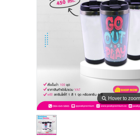
⚲
Hover to zoo