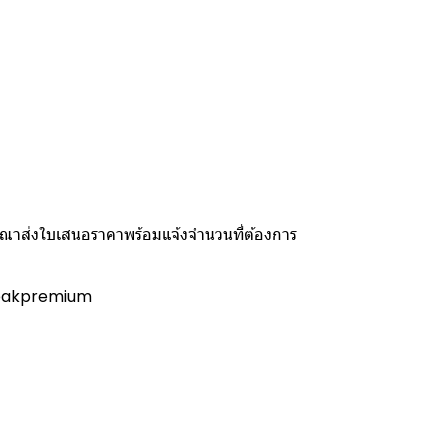
รุณาส่งใบเสนอราคาพร้อมแจ้งจำนวนที่ต้องการ
 @peakpremium