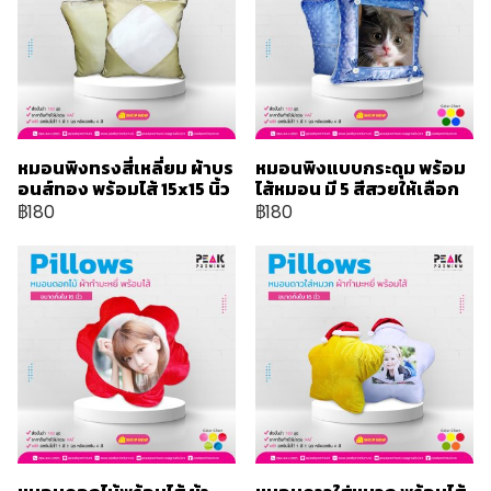
หมอนพิงทรงสี่เหลี่ยม ผ้าบร
หมอนพิงแบบกระดุม พร้อม
อนส์ทอง พร้อมไส้ 15x15 นิ้ว
ไส้หมอน มี 5 สีสวยให้เลือก
฿180
฿180