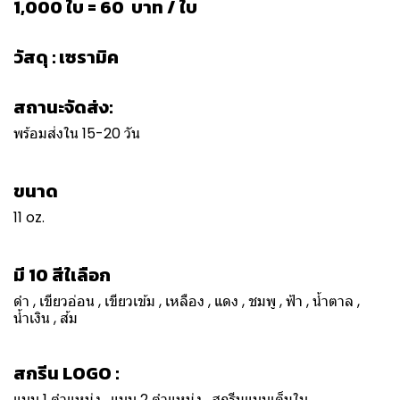
1,000 ใบ = 60 บาท / ใบ
วัสดุ : เซรามิค
สถานะจัดส่ง:
พร้อมส่งใน 15-20 วัน
ขนาด
11 oz.
มี 10 สีใเลือก
ดำ , เขียวอ่อน , เขียวเข้ม , เหลือง , แดง , ชมพู , ฟ้า , น้ำตาล ,
น้ำเงิน , ส้ม
สกรีน LOGO :
แบบ 1 ตำแหน่ง , แบบ 2 ตำแหน่ง , สกรีนแบบเต็มใบ