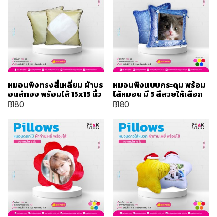
หมอนพิงทรงสี่เหลี่ยม ผ้าบร
หมอนพิงแบบกระดุม พร้อม
อนส์ทอง พร้อมไส้ 15x15 นิ้ว
ไส้หมอน มี 5 สีสวยให้เลือก
฿180
฿180