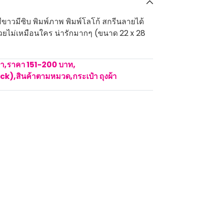
ีขาวมีซิบ พิมพ์ภาพ พิมพ์โลโก้ สกรีนลายได้
 สวยไม่เหมือนใคร น่ารักมากๆ (ขนาด 22 x 28
คา
,
ราคา 151-200 บาท
,
ock)
,
สินค้าตามหมวด
,
กระเป๋า ถุงผ้า