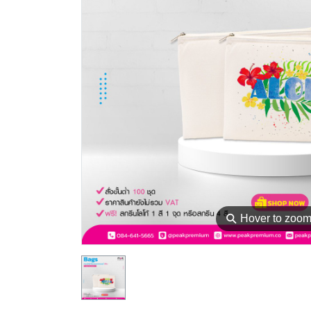
⚲
Hover to zoo