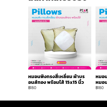
หมอนพิงทรงสี่เหลี่ยม ผ้าบร
หมอน
อนส์ทอง พร้อมไส้ 15x15 นิ้ว
หมอน 
฿180
฿180