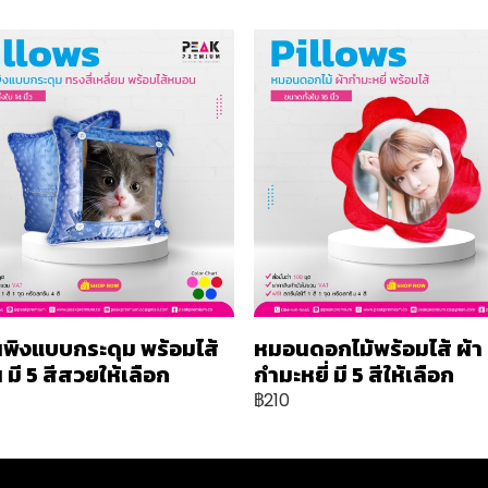
พิงแบบกระดุม พร้อมไส้
หมอนดอกไม้พร้อมไส้ ผ้า
มี 5 สีสวยให้เลือก
กำมะหยี่ มี 5 สีให้เลือก
฿210