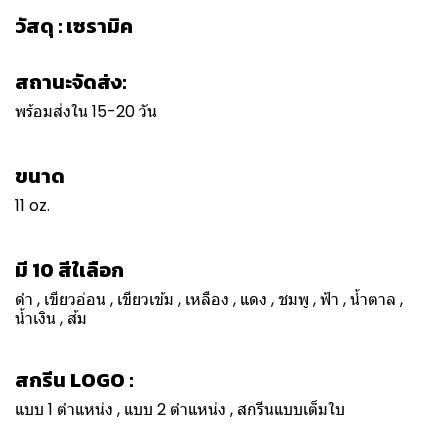
วัสดุ : เซรามิค
สถานะจัดส่ง:
พร้อมส่งใน 15-20 วัน
ขนาด
11 oz.
มี 10 สีใเลือก
ดำ , เขียวอ่อน , เขียวเข้ม , เหลือง , แดง , ชมพู , ฟ้า , น้ำตาล ,
น้ำเงิน , ส้ม
สกรีน LOGO :
แบบ 1 ตำแหน่ง , แบบ 2 ตำแหน่ง , สกรีนแบบเต็มใบ