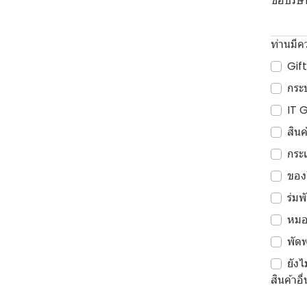
ชื่อบริษ
ท่านมีค
Gift
กระบ
IT 
สินค
กระเ
ของ
ร่มพ
หมอ
พัด
ยังไ
สินค้าอื