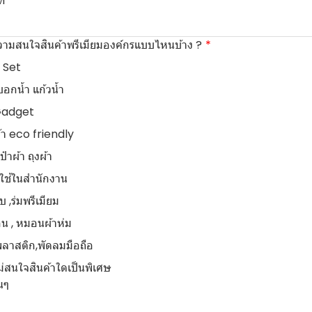
ัท
วามสนใจสินค้าพรีเมียมองค์กรแบบไหนบ้าง ?
 Set
อกน้ำ แก้วน้ำ
Gadget
้า eco friendly
ป๋าผ้า ถุงผ้า
ใช้ในสำนักงาน
ับ ,ร่มพรีเมียม
น , หมอนผ้าห่ม
พลาสติก,พัดลมมือถือ
ม่สนใจสินค้าใดเป็นพิเศษ
่นๆ