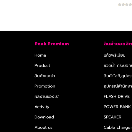
สินค้า New Normal
สินค้า Eco Friendly
สินค้าสำนักงาน
สินค้า IT Gadget
สมุดโน๊ต,ไดอารี่
Peak Premium
สินค้ายอดฮิต
สินค้าอื่นๆ
ดินสอ ,ปากกา
ที่ตั้งมือถือ
Home
แก้วพรีเมียม
สินค้าตามหมวด
FLASH DRIVE
เข็มกลัด brooch
Product
ขวดน้ำ กระบอกน
Gift Set
แก้วเซรามิค
POWER BANK
ที่เปิดขวด
สินค้าแนะนำ
สินค้าไอที,อุปกร
Seasonal Products
แก้วน้ำอื่นๆ
SPEAKER
กระจก mirror
Promotion
อุปกรณ์สำนักงาน
กระเป๋า ถุงผ้า
สินค้าหน้าฝน
Phone Holder Speaker
กล่องข้าว
ผลงานของเรา
FLASH DRIVE
ขวดน้ำสเตนเลส อลูมิเนียม
สินค้าสงกรานต์
USB Cable charger 3
เก้าอี้
connector
Activity
POWER BANK
กระบอกน้ำ กระติกน้ำ
ที่ติดมือถือ Pop Socket
Download
SPEAKER
ร่มพรีเมียม
About us
Cable charge
หมอน & ผ้าห่ม