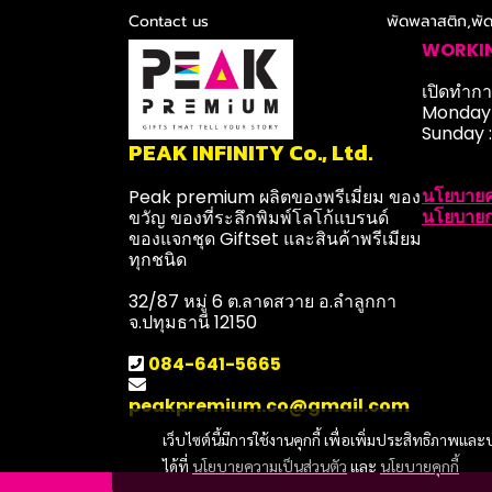
Contact us
พัดพลาสติก,พั
หมวก
WORKI
เสื้อ
เปิดทำการ
จานเซรามิก
Monday-
Sunday 
จิ๊กซอว์
PEAK INFINITY Co., Ltd.
กรอบรูป , คริสตัล
นโยบายค
Peak premium ผลิตของพรีเมี่ยม ของ
นาฬิกา
นโยบายก
ขวัญ ของที่ระลึกพิมพ์โลโก้แบรนด์
ของแจกชุด Giftset และสินค้าพรีเมียม
พวงกุญแจ
ทุกชนิด
สินค้าไอที Gadget
32/87 หมู่ 6 ต.ลาดสวาย อ.ลำลูกกา
จ.ปทุมธานี 12150
สินค้า New Normal
สินค้าอื่นๆ
084-641-5665
peakpremium.co@gmail.com
เว็บไซต์นี้มีการใช้งานคุกกี้ เพื่อเพิ่มประสิทธิภาพ
ได้ที่
นโยบายความเป็นส่วนตัว
และ
นโยบายคุกกี้