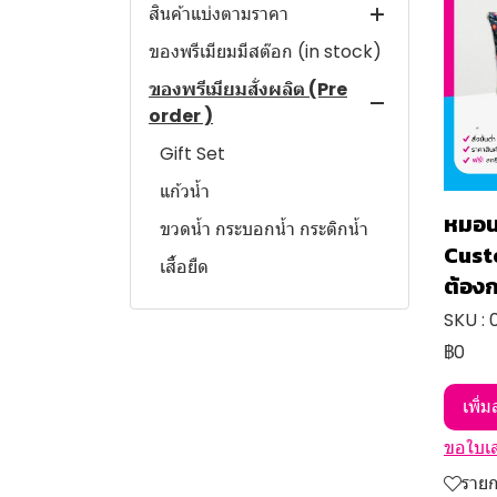
สินค้าแบ่งตามราคา
ของพรีเมียมมีสต๊อก (in stock)
ราคาไม่เกิน 50 บาท
ของพรีเมียมสั่งผลิต (Pre
ราคา 50- 100 บาท
order )
ราคา 101-150 บาท
Gift Set
ราคา 151-200 บาท
แก้วน้ำ
ราคา 201-250 บาท
หมอน
ขวดน้ำ กระบอกน้ำ กระติกน้ำ
ราคา 251-300 บาท
Cust
เสื้อยืด
ราคา 301-400 บาท
ต้อง
กระเป๋า ถุงผ้า
ราคา 401-500 บาท
SKU :
หมอน / ผ้าห่ม
฿0
ราคา 501-600 บาท
ร่มพรีเมี่ยม
ราคา 601 บาท ขึ้นไป
เพิ่
พวงกุญแจ
ขอใบเ
พัดพลาสติก,พัดลมมือถือ
ราย
ของใช้ในบ้าน