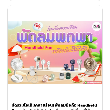
มัดรวมไอเท็มคลายร้อน! พัดลมมือถือ Handheld