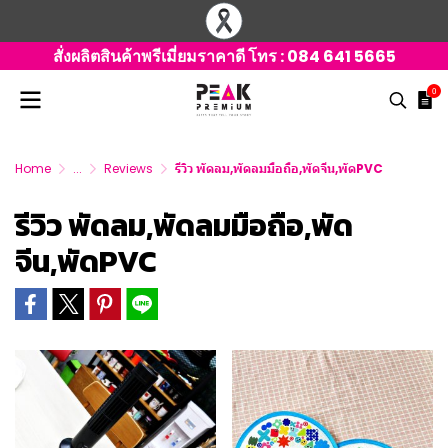
สั่งผลิตสินค้าพรีเมี่ยมราคาดี โทร :
084 641 5665
0
Home
...
Reviews
รีวิว พัดลม,พัดลมมือถือ,พัดจีน,พัดPVC
รีวิว พัดลม,พัดลมมือถือ,พัด
จีน,พัดPVC