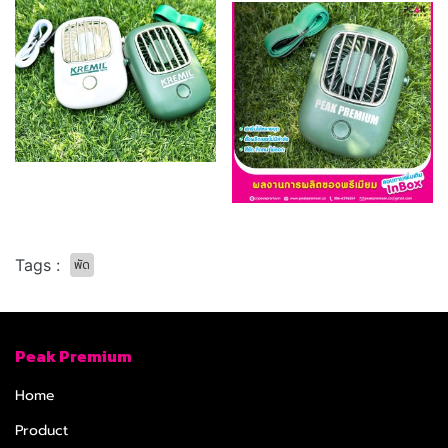
Tags :
พัด
Peak Premium
Home
Product